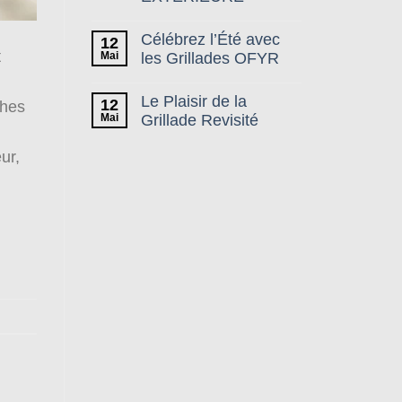
Célébrez l’Été avec
12
t
Mai
les Grillades OFYR
Le Plaisir de la
12
ches
Mai
Grillade Revisité
ur,