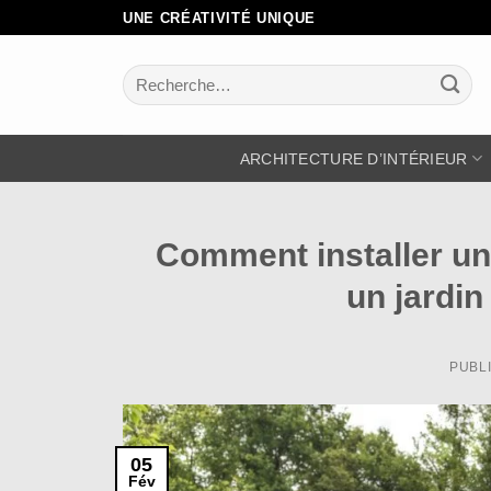
Passer
UNE CRÉATIVITÉ UNIQUE
au
contenu
Recherche
pour :
ARCHITECTURE D’INTÉRIEUR
Comment installer un 
un jardin
PUBL
05
Fév