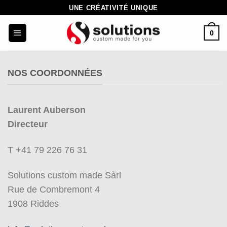
Passer
UNE CRÉATIVITÉ UNIQUE
au
0
contenu
NOS COORDONNÉES
Laurent Auberson
Directeur
T +41 79 226 76 31
Solutions custom made Sàrl
Rue de Combremont 4
1908 Riddes