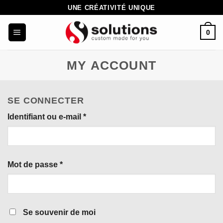
Passer
UNE CRÉATIVITÉ UNIQUE
au
0
contenu
MY ACCOUNT
SE CONNECTER
Obligatoire
Identifiant ou e-mail
*
Obligatoire
Mot de passe
*
Se souvenir de moi