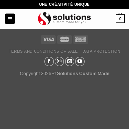
Skip
UNE CRÉATIVITÉ UNIQUE
to
0
content
TERMS AND CONDITIONS OF SALE
DATA PROTECTION
Copyright 2026 ©
Solutions Custom Made