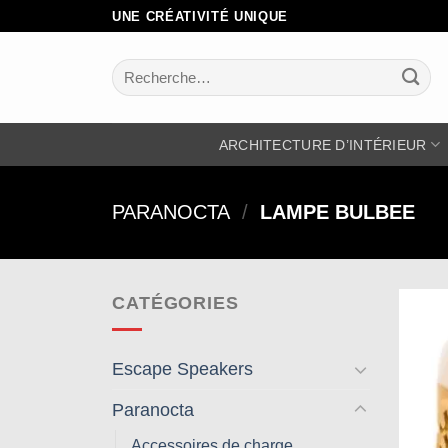
Passer
UNE CRÉATIVITÉ UNIQUE
au
contenu
Recherche
pour :
ARCHITECTURE D’INTÉRIEUR
PARANOCTA
/
LAMPE BULBEE
CATÉGORIES
Escape Speakers
Paranocta
Accessoires de charge