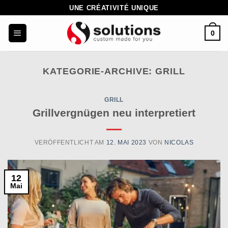
Zum
UNE CRÉATIVITÉ UNIQUE
Inhalt
0
springen
KATEGORIE-ARCHIVE:
GRILL
GRILL
Grillvergnügen neu interpretiert
VERÖFFENTLICHT AM
12. MAI 2023
VON
NICOLAS
12
Mai